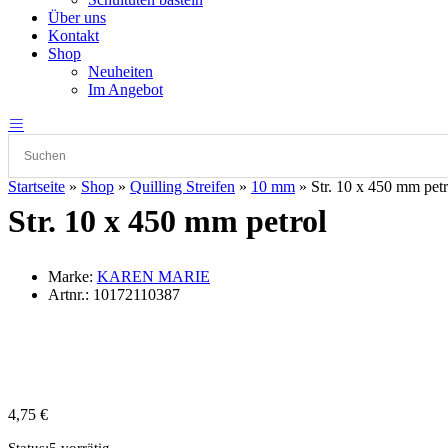
Über uns
Kontakt
Shop
Neuheiten
Im Angebot
Startseite
»
Shop
»
Quilling Streifen
»
10 mm
»
Str. 10 x 450 mm petr
Str. 10 x 450 mm petrol
Marke:
KAREN MARIE
Artnr.:
10172110387
4,75
€