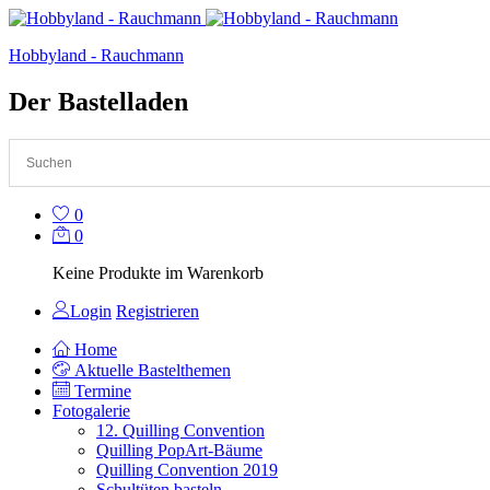
Hobbyland - Rauchmann
Der Bastelladen
0
0
Keine Produkte im Warenkorb
Login
Registrieren
Home
Aktuelle Bastelthemen
Termine
Fotogalerie
12. Quilling Convention
Quilling PopArt-Bäume
Quilling Convention 2019
Schultüten basteln