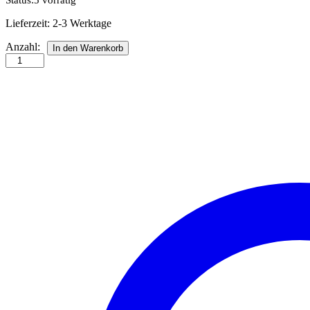
Status:
5 vorrätig
Lieferzeit:
2-3 Werktage
Str.
Anzahl:
In den Warenkorb
10
x
450
mm
petrol
Anzahl