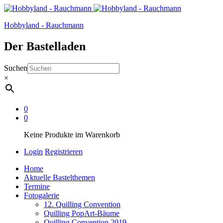
Hobbyland - Rauchmann
Der Bastelladen
Suchen
×
0
0
Keine Produkte im Warenkorb
Login
Registrieren
Home
Aktuelle Bastelthemen
Termine
Fotogalerie
12. Quilling Convention
Quilling PopArt-Bäume
Quilling Convention 2019