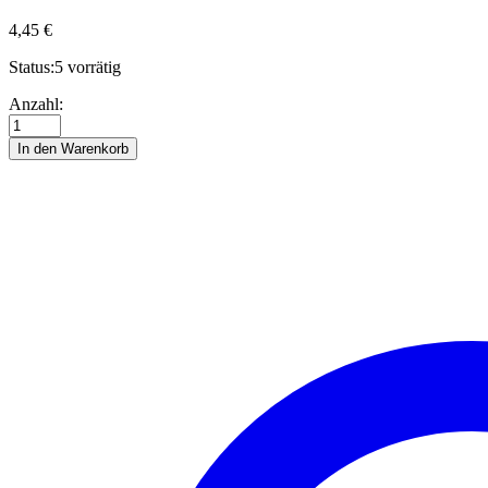
4,45
€
Status:
5 vorrätig
Stern
Anzahl:
Angela
&
In den Warenkorb
Gabriella
-
Quilling
Anleitung
Anzahl