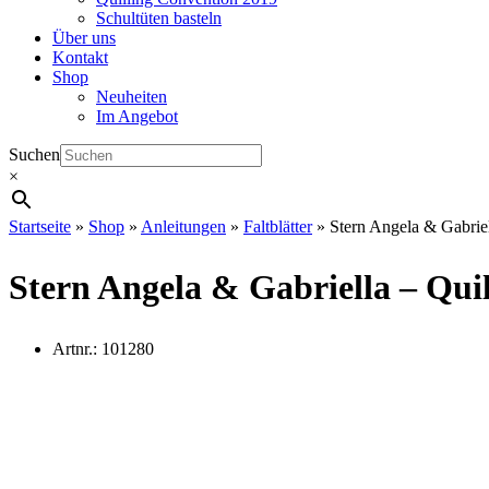
Schultüten basteln
Über uns
Kontakt
Shop
Neuheiten
Im Angebot
Suchen
×
Startseite
»
Shop
»
Anleitungen
»
Faltblätter
»
Stern Angela & Gabriel
Stern Angela & Gabriella – Quil
Artnr.:
101280