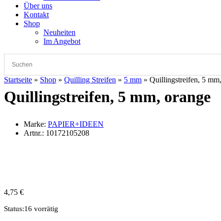
Über uns
Kontakt
Shop
Neuheiten
Im Angebot
Startseite
»
Shop
»
Quilling Streifen
»
5 mm
»
Quillingstreifen, 5 mm
Quillingstreifen, 5 mm, orange
Marke:
PAPIER+IDEEN
Artnr.:
10172105208
4,75
€
Status:
16 vorrätig