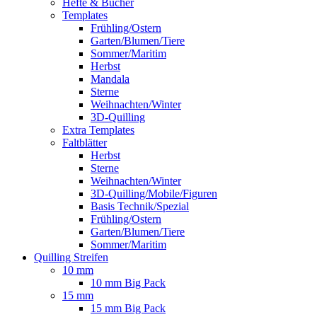
Hefte & Bücher
Templates
Frühling/Ostern
Garten/Blumen/Tiere
Sommer/Maritim
Herbst
Mandala
Sterne
Weihnachten/Winter
3D-Quilling
Extra Templates
Faltblätter
Herbst
Sterne
Weihnachten/Winter
3D-Quilling/Mobile/Figuren
Basis Technik/Spezial
Frühling/Ostern
Garten/Blumen/Tiere
Sommer/Maritim
Quilling Streifen
10 mm
10 mm Big Pack
15 mm
15 mm Big Pack