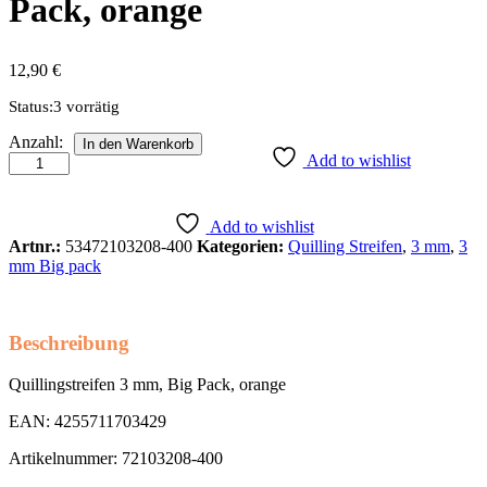
Pack, orange
12,90
€
Status:
3 vorrätig
Quillingstreifen
Anzahl:
In den Warenkorb
3
Add to wishlist
mm,
Big
Pack,
Add to wishlist
orange
Artnr.:
53472103208-400
Kategorien:
Quilling Streifen
,
3 mm
,
3
Anzahl
mm Big pack
Beschreibung
Quillingstreifen 3 mm, Big Pack, orange
EAN: 4255711703429
Artikelnummer: 72103208-400