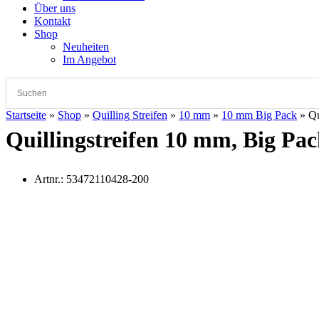
Über uns
Kontakt
Shop
Neuheiten
Im Angebot
Startseite
»
Shop
»
Quilling Streifen
»
10 mm
»
10 mm Big Pack
»
Qu
Quillingstreifen 10 mm, Big Pac
Artnr.:
53472110428-200