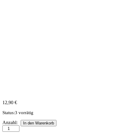
12,90
€
Status:
3 vorrätig
Quillingstreifen
Anzahl:
In den Warenkorb
10
mm,