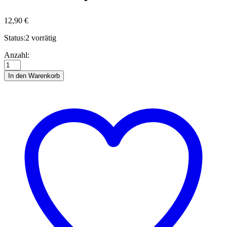
12,90
€
Status:
2 vorrätig
Quillingstreifen
Anzahl:
10
mm,
In den Warenkorb
Big
Pack,
cherry
Anzahl