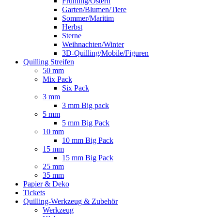
Frühling/Ostern
Garten/Blumen/Tiere
Sommer/Maritim
Herbst
Sterne
Weihnachten/Winter
3D-Quilling/Mobile/Figuren
Quilling Streifen
50 mm
Mix Pack
Six Pack
3 mm
3 mm Big pack
5 mm
5 mm Big Pack
10 mm
10 mm Big Pack
15 mm
15 mm Big Pack
25 mm
35 mm
Papier & Deko
Tickets
Quilling-Werkzeug & Zubehör
Werkzeug