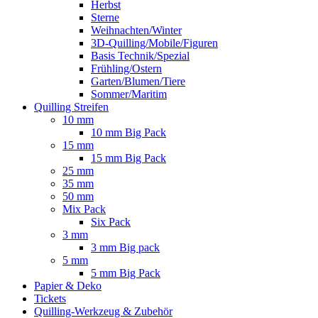
Herbst
Sterne
Weihnachten/Winter
3D-Quilling/Mobile/Figuren
Basis Technik/Spezial
Frühling/Ostern
Garten/Blumen/Tiere
Sommer/Maritim
Quilling Streifen
10 mm
10 mm Big Pack
15 mm
15 mm Big Pack
25 mm
35 mm
50 mm
Mix Pack
Six Pack
3 mm
3 mm Big pack
5 mm
5 mm Big Pack
Papier & Deko
Tickets
Quilling-Werkzeug & Zubehör