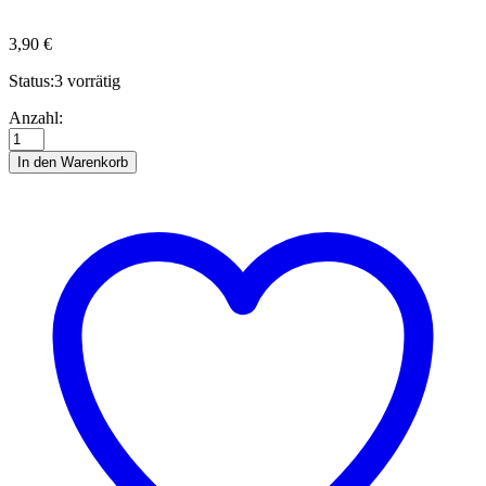
3,90
€
Status:
3 vorrätig
Quilling-
Anzahl:
Anleitung
-
In den Warenkorb
Ein
paar
Mäuse
Anzahl