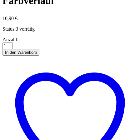
Farbverlauf
10,90
€
Status:
3 vorrätig
Quilling-
Anzahl:
Anleitung
-
In den Warenkorb
Äpfel
mit
Farbverlauf
Anzahl