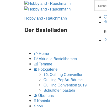
Hobbyland - Rauchmann
Der Bastelladen
K
Home
Aktuelle Bastelthemen
Termine
Fotogalerie
12. Quilling Convention
Quilling PopArt-Bäume
Quilling Convention 2019
Schultüten basteln
Über uns
Kontakt
Shop