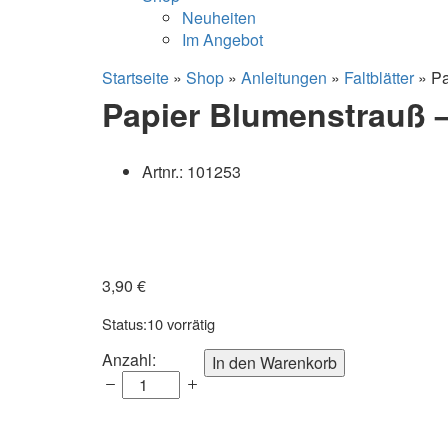
Neuheiten
Im Angebot
Startseite
»
Shop
»
Anleitungen
»
Faltblätter
»
Pa
Papier Blumenstrauß –
Artnr.:
101253
3,90
€
Status:
10 vorrätig
Papier
Anzahl:
In den Warenkorb
Blumenstrauß
-
3D
Quilling