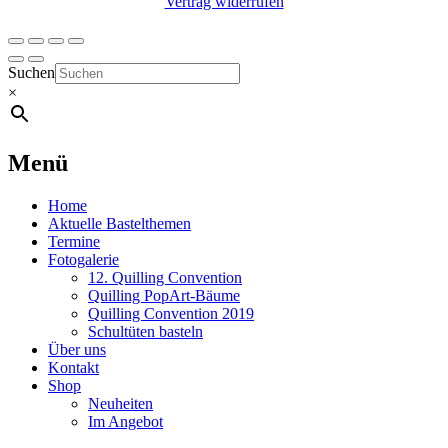
Vertrag widerrufen
Suchen
×
Menü
Home
Aktuelle Bastelthemen
Termine
Fotogalerie
12. Quilling Convention
Quilling PopArt-Bäume
Quilling Convention 2019
Schultüten basteln
Über uns
Kontakt
Shop
Neuheiten
Im Angebot