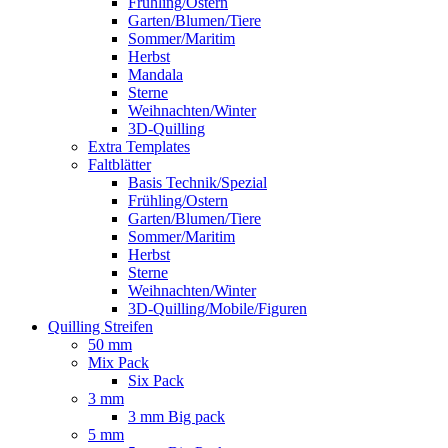
Frühling/Ostern
Garten/Blumen/Tiere
Sommer/Maritim
Herbst
Mandala
Sterne
Weihnachten/Winter
3D-Quilling
Extra Templates
Faltblätter
Basis Technik/Spezial
Frühling/Ostern
Garten/Blumen/Tiere
Sommer/Maritim
Herbst
Sterne
Weihnachten/Winter
3D-Quilling/Mobile/Figuren
Quilling Streifen
50 mm
Mix Pack
Six Pack
3 mm
3 mm Big pack
5 mm