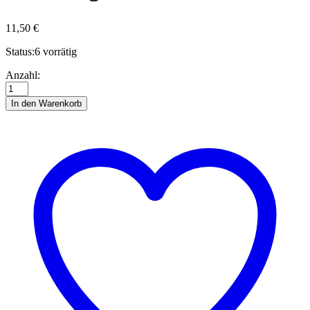
11,50
€
Status:
6 vorrätig
Magische
Anzahl:
Kugeln
-
In den Warenkorb
Quilling
Anleitung
Anzahl