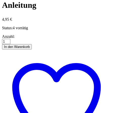
Anleitung
4,95
€
Status:
4 vorrätig
Landschaft
Anzahl:
Sommer
-
In den Warenkorb
Quilling
Anleitung
Anzahl