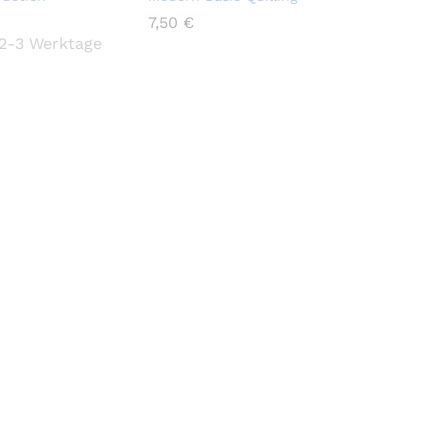
7,50
7,50
€
€
2-3 Werktage