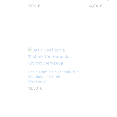
7,90
7,90
€
€
4,04
4,04
€
€
Basic Leaf Tools Technik für
Mandala – Kit mit
Werkzeug
13,50
13,50
€
€