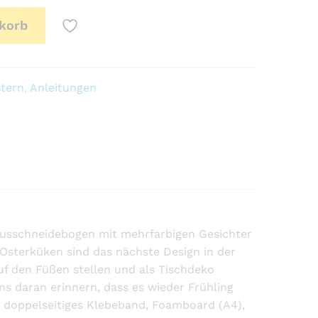
korb
stern
,
Anleitungen
k. Ausschneidebogen mit mehrfarbigen Gesichter
en Osterküken sind das nächste Design in der
auf den Füßen stellen und als Tischdeko
s daran erinnern, dass es wieder Frühling
mm doppelseitiges Klebeband, Foamboard (A4),