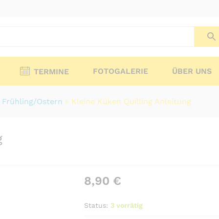
FOTOGALERIE
ÜBER UNS
TERMINE
»
Frühling/Ostern
»
Kleine Küken Quilling Anleitung
g
8,90
€
Status:
3 vorrätig