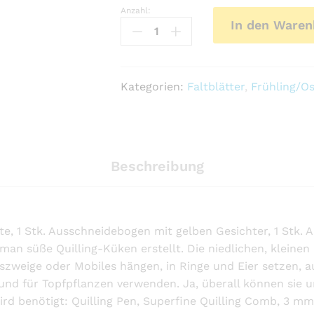
Anzahl:
Kleine
In den Waren
Küken
Quilling
Anleitung
Anzahl
Kategorien:
Faltblätter
,
Frühling/O
Beschreibung
plate, 1 Stk. Ausschneidebogen mit gelben Gesichter, 1 St
ie man süße Quilling-Küken erstellt. Die niedlichen, klein
ngszweige oder Mobiles hängen, in Ringe und Eier setzen, 
nd für Topfpflanzen verwenden. Ja, überall können sie un
 wird benötigt: Quilling Pen, Superfine Quilling Comb, 3 