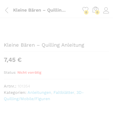
Kleine Bären – Quilling Anleitung
0
0
Kleine Bären – Quilling Anleitung
7,45
€
Status:
Nicht vorrätig
Artnr.:
101354
Kategorien:
Anleitungen
,
Faltblätter
,
3D-
Quilling/Mobile/Figuren