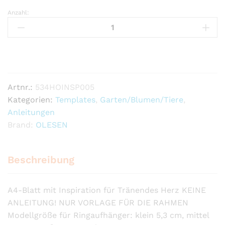
Anzahl:
Hanne
Olesen
Quilling-
Inspiration
Tränendes
Herz
Artnr.:
534HOINSP005
Anzahl
Kategorien:
Templates
,
Garten/Blumen/Tiere
,
Anleitungen
Brand:
OLESEN
Beschreibung
A4-Blatt mit Inspiration für Tränendes Herz KEINE
ANLEITUNG! NUR VORLAGE FÜR DIE RAHMEN
Modellgröße für Ringaufhänger: klein 5,3 cm, mittel