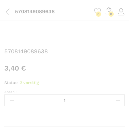
5708149089638
0
0
5708149089638
3,40
€
Status:
2 vorrätig
Anzahl:
5708149089638
Anzahl