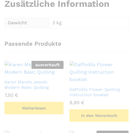
Zusätzliche Information
Gewicht
3 kg
Passende Produkte
ausverkauft
Karen Marie’s Jewels
Modern Basic Quilling
Daffodils Flower Quilling
7,50
€
instruction booklet
8,90
€
Weiterlesen
In den Warenkorb