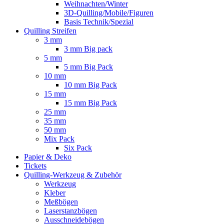
Weihnachten/Winter
3D-Quilling/Mobile/Figuren
Basis Technik/Spezial
Quilling Streifen
3 mm
3 mm Big pack
5 mm
5 mm Big Pack
10 mm
10 mm Big Pack
15 mm
15 mm Big Pack
25 mm
35 mm
50 mm
Mix Pack
Six Pack
Papier & Deko
Tickets
Quilling-Werkzeug & Zubehör
Werkzeug
Kleber
Meßbögen
Laserstanzbögen
Ausschneidebögen