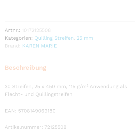
light
brown
Anzahl
Artnr.:
10172125508
Kategorien:
Quilling Streifen
,
25 mm
Brand:
KAREN MARIE
Beschreibung
30 Streifen, 25 x 450 mm, 115 g/m² Anwendung als
Flecht- und Quillingstreifen
EAN: 5708149069180
Artikelnummer: 72125508