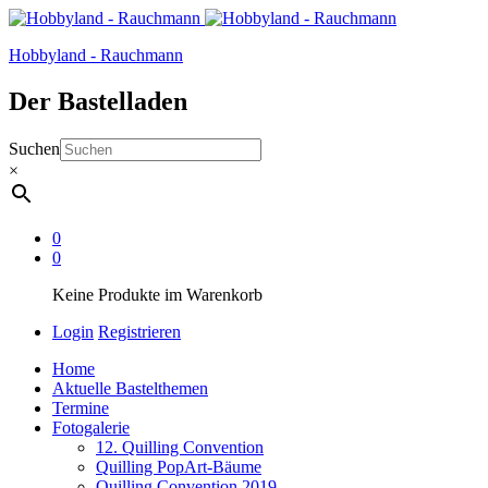
Hobbyland - Rauchmann
Der Bastelladen
Suchen
×
0
0
Keine Produkte im Warenkorb
Login
Registrieren
Home
Aktuelle Bastelthemen
Termine
Fotogalerie
12. Quilling Convention
Quilling PopArt-Bäume
Quilling Convention 2019