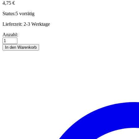
4,75
€
Status:
5 vorrätig
Lieferzeit:
2-3 Werktage
15
Anzahl:
mm
pacific
In den Warenkorb
Anzahl