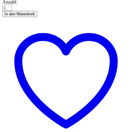
Template
Anzahl:
September
Mandala
In den Warenkorb
Anzahl