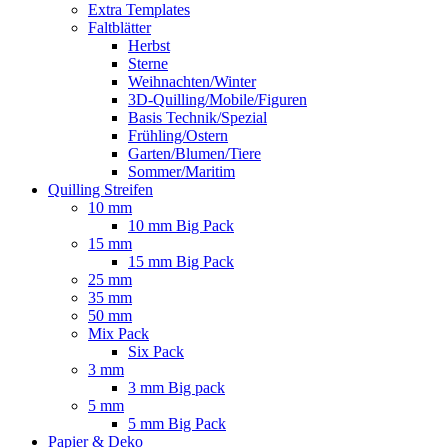
Extra Templates
Faltblätter
Herbst
Sterne
Weihnachten/Winter
3D-Quilling/Mobile/Figuren
Basis Technik/Spezial
Frühling/Ostern
Garten/Blumen/Tiere
Sommer/Maritim
Quilling Streifen
10 mm
10 mm Big Pack
15 mm
15 mm Big Pack
25 mm
35 mm
50 mm
Mix Pack
Six Pack
3 mm
3 mm Big pack
5 mm
5 mm Big Pack
Papier & Deko