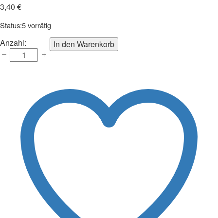
3,40
€
Status:
5 vorrätig
Template
Anzahl:
In den Warenkorb
Chrismas
Mandala
Anzahl