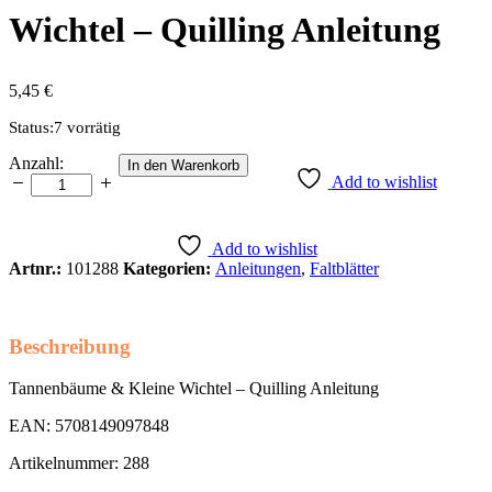
Wichtel – Quilling Anleitung
5,45
€
Status:
7 vorrätig
Tannenbäume
Anzahl:
In den Warenkorb
&
Add to wishlist
Kleine
Wichtel
-
Add to wishlist
Quilling
Artnr.:
101288
Kategorien:
Anleitungen
,
Faltblätter
Anleitung
Anzahl
Beschreibung
Tannenbäume & Kleine Wichtel – Quilling Anleitung
EAN: 5708149097848
Artikelnummer: 288