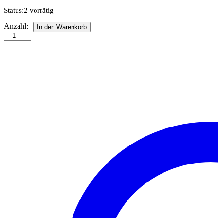
Status:
2 vorrätig
Strand-
Anzahl:
In den Warenkorb
Grasnelken
-
Quilling
Anleitung
Anzahl