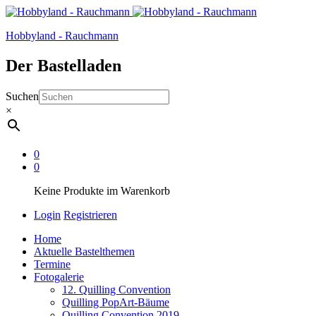
Hobbyland - Rauchmann
Der Bastelladen
Suchen
×
0
0
Keine Produkte im Warenkorb
Login
Registrieren
Home
Aktuelle Bastelthemen
Termine
Fotogalerie
12. Quilling Convention
Quilling PopArt-Bäume
Quilling Convention 2019