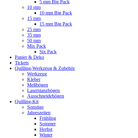
5 mm Big Pack
10 mm
10 mm Big Pack
15 mm
15 mm Big Pack
25 mm
35 mm
50 mm
Mix Pack
Six Pack
Papier & Deko
Tickets
Quilling-Werkzeug & Zubehör
Werkzeug
Kleber
Meßbögen
Laserstanzbögen
Ausschneidebögen
Quilling-Kit
Sonstige
Jahreszeiten
Frühling
Sommer
Herbst
Winter