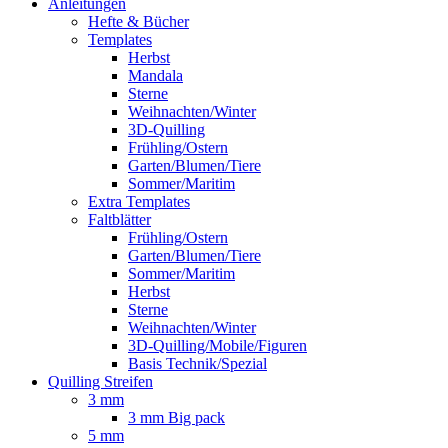
Anleitungen
Hefte & Bücher
Templates
Herbst
Mandala
Sterne
Weihnachten/Winter
3D-Quilling
Frühling/Ostern
Garten/Blumen/Tiere
Sommer/Maritim
Extra Templates
Faltblätter
Frühling/Ostern
Garten/Blumen/Tiere
Sommer/Maritim
Herbst
Sterne
Weihnachten/Winter
3D-Quilling/Mobile/Figuren
Basis Technik/Spezial
Quilling Streifen
3 mm
3 mm Big pack
5 mm