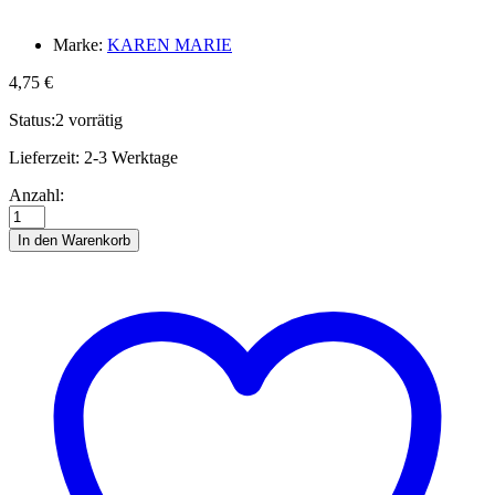
Marke:
KAREN MARIE
4,75
€
Status:
2 vorrätig
Lieferzeit:
2-3 Werktage
Quillingstreifen,
Anzahl:
50
mm,
In den Warenkorb
nature
white
Anzahl