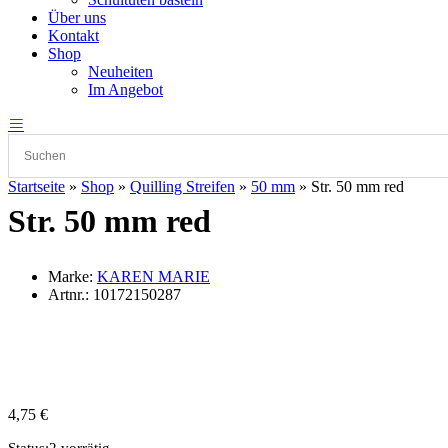
Über uns
Kontakt
Shop
Neuheiten
Im Angebot
Startseite
»
Shop
»
Quilling Streifen
»
50 mm
»
Str. 50 mm red
Str. 50 mm red
Marke:
KAREN MARIE
Artnr.:
10172150287
4,75
€