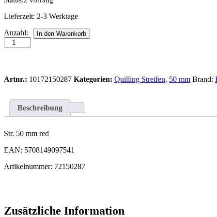
Status:
2 vorrätig
Lieferzeit:
2-3 Werktage
Str.
Anzahl:
In den Warenkorb
50
mm
red
Anzahl
Artnr.:
10172150287
Kategorien:
Quilling Streifen
,
50 mm
Brand:
Beschreibung
Str. 50 mm red
EAN: 5708149097541
Artikelnummer: 72150287
Zusätzliche Information