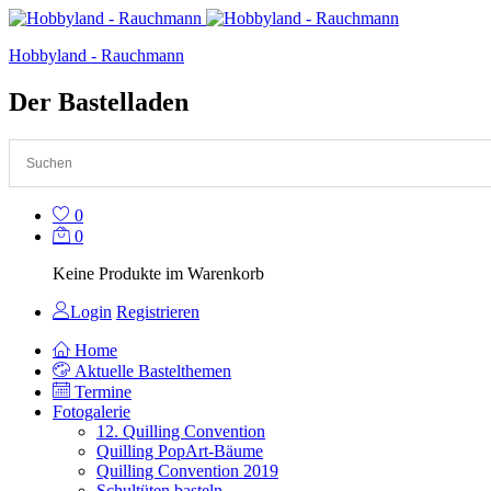
Hobbyland - Rauchmann
Der Bastelladen
0
0
Keine Produkte im Warenkorb
Login
Registrieren
Home
Aktuelle Bastelthemen
Termine
Fotogalerie
12. Quilling Convention
Quilling PopArt-Bäume
Quilling Convention 2019
Schultüten basteln