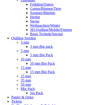
Faltblätter
Frühling/Ostern
Garten/Blumen/Tiere
Sommer/Maritim
Herbst
Sterne
Weihnachten/Winter
3D-Quilling/Mobile/Figuren
Basis Technik/Spezial
Quilling Streifen
3 mm
3 mm Big pack
5 mm
5 mm Big Pack
10 mm
10 mm Big Pack
15 mm
15 mm Big Pack
25 mm
35 mm
50 mm
Mix Pack
Six Pack
Papier & Deko
Tickets