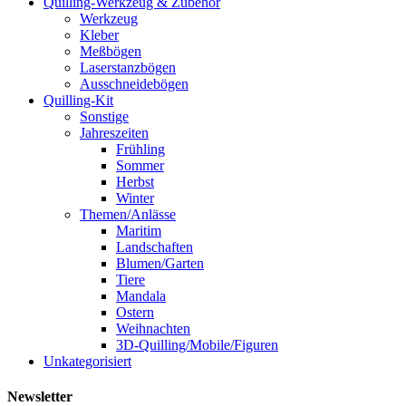
Quilling-Werkzeug & Zubehör
Werkzeug
Kleber
Meßbögen
Laserstanzbögen
Ausschneidebögen
Quilling-Kit
Sonstige
Jahreszeiten
Frühling
Sommer
Herbst
Winter
Themen/Anlässe
Maritim
Landschaften
Blumen/Garten
Tiere
Mandala
Ostern
Weihnachten
3D-Quilling/Mobile/Figuren
Unkategorisiert
Newsletter