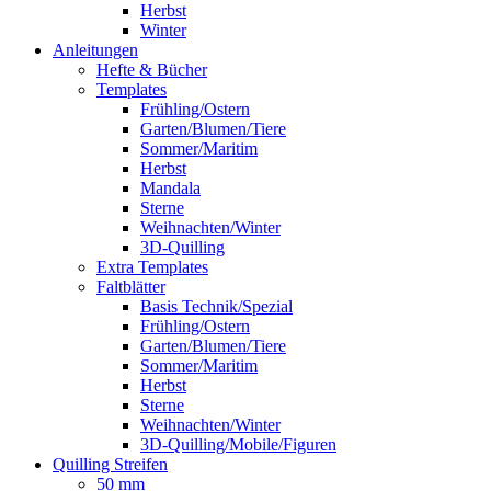
Herbst
Winter
Anleitungen
Hefte & Bücher
Templates
Frühling/Ostern
Garten/Blumen/Tiere
Sommer/Maritim
Herbst
Mandala
Sterne
Weihnachten/Winter
3D-Quilling
Extra Templates
Faltblätter
Basis Technik/Spezial
Frühling/Ostern
Garten/Blumen/Tiere
Sommer/Maritim
Herbst
Sterne
Weihnachten/Winter
3D-Quilling/Mobile/Figuren
Quilling Streifen
50 mm