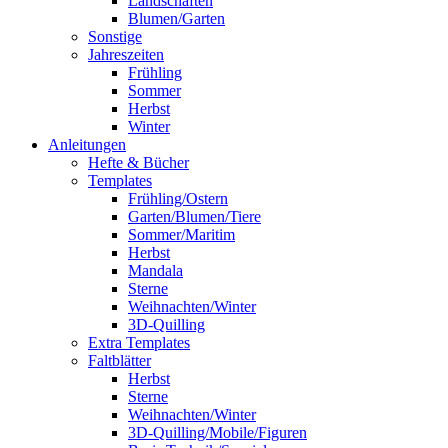
Landschaften
Blumen/Garten
Sonstige
Jahreszeiten
Frühling
Sommer
Herbst
Winter
Anleitungen
Hefte & Bücher
Templates
Frühling/Ostern
Garten/Blumen/Tiere
Sommer/Maritim
Herbst
Mandala
Sterne
Weihnachten/Winter
3D-Quilling
Extra Templates
Faltblätter
Herbst
Sterne
Weihnachten/Winter
3D-Quilling/Mobile/Figuren