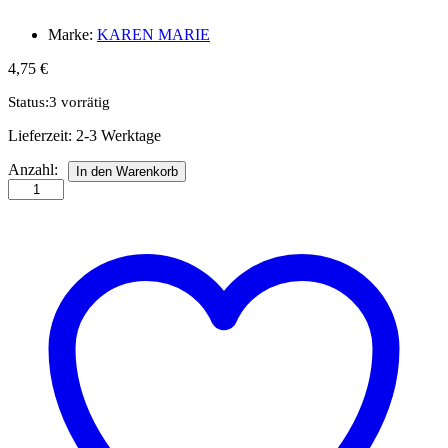
Marke:
KAREN MARIE
4,75
€
Status:
3 vorrätig
Lieferzeit:
2-3 Werktage
Str.
Anzahl:
In den Warenkorb
15
x
450
mm
pink
40
St.
Paper
St./Pcs
120g
Anzahl