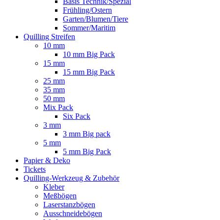
Basis Technik/Spezial
Frühling/Ostern
Garten/Blumen/Tiere
Sommer/Maritim
Quilling Streifen
10 mm
10 mm Big Pack
15 mm
15 mm Big Pack
25 mm
35 mm
50 mm
Mix Pack
Six Pack
3 mm
3 mm Big pack
5 mm
5 mm Big Pack
Papier & Deko
Tickets
Quilling-Werkzeug & Zubehör
Kleber
Meßbögen
Laserstanzbögen
Ausschneidebögen