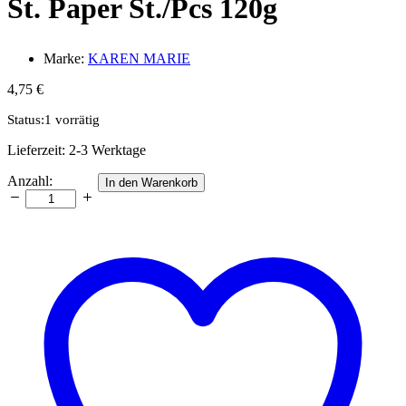
St. Paper St./Pcs 120g
Marke:
KAREN MARIE
4,75
€
Status:
1 vorrätig
Lieferzeit:
2-3 Werktage
Str.
Anzahl:
In den Warenkorb
15
x
450
mm
luxus
silver
20
St.
Paper
St./Pcs
120g
Anzahl