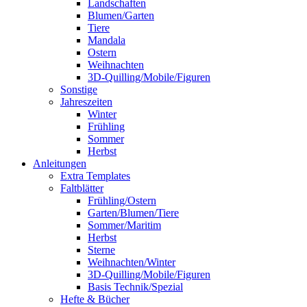
Landschaften
Blumen/Garten
Tiere
Mandala
Ostern
Weihnachten
3D-Quilling/Mobile/Figuren
Sonstige
Jahreszeiten
Winter
Frühling
Sommer
Herbst
Anleitungen
Extra Templates
Faltblätter
Frühling/Ostern
Garten/Blumen/Tiere
Sommer/Maritim
Herbst
Sterne
Weihnachten/Winter
3D-Quilling/Mobile/Figuren
Basis Technik/Spezial
Hefte & Bücher