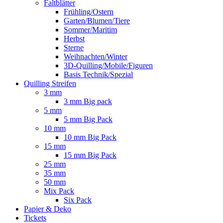
Faltblätter
Frühling/Ostern
Garten/Blumen/Tiere
Sommer/Maritim
Herbst
Sterne
Weihnachten/Winter
3D-Quilling/Mobile/Figuren
Basis Technik/Spezial
Quilling Streifen
3 mm
3 mm Big pack
5 mm
5 mm Big Pack
10 mm
10 mm Big Pack
15 mm
15 mm Big Pack
25 mm
35 mm
50 mm
Mix Pack
Six Pack
Papier & Deko
Tickets