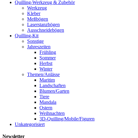
Quilling-Werkzeug & Zubehör
Werkzeug
Kleber
Meßbögen
Laserstanzbögen
Ausschneidebögen
Quilling-Kit
Sonstige
Jahreszeiten
Frühling
Sommer
Herbst
Winter
Themen/Anlässe
Maritim
Landschaften
Blumen/Garten
Tiere
Mandala
Ostern
Weihnachten
3D-Quilling/Mobile/Figuren
Unkategorisiert
Newsletter