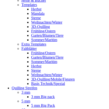
Hefte & Bücher
Templates
Herbst
Mandala
Sterne
Weihnachten/Winter
3D-Quilling
Frühling/Ostern
Garten/Blumen/Tiere
Sommer/Maritim
Extra Templates
Faltblätter
Frühling/Ostern
Garten/Blumen/Tiere
Sommer/Maritim
Herbst
Sterne
Weihnachten/Winter
3D-Quilling/Mobile/Figuren
Basis Technik/Spezial
Quilling Streifen
3 mm
3 mm Big pack
5 mm
5 mm Big Pack