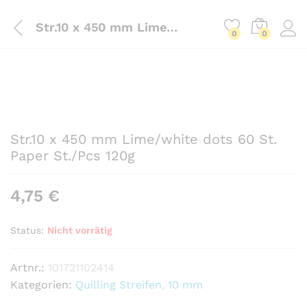
Str.10 x 450 mm Lime/white dots 60 St. Paper St./Pcs 120g
0
0
Str.10 x 450 mm Lime/white dots 60 St.
Paper St./Pcs 120g
4,75
€
Status:
Nicht vorrätig
Artnr.:
101721102414
Kategorien:
Quilling Streifen
,
10 mm