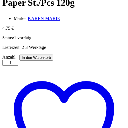
Paper St./Pcs 120g
Marke:
KAREN MARIE
4,75
€
Status:
1 vorrätig
Lieferzeit:
2-3 Werktage
Str.
Anzahl:
In den Warenkorb
10
x
450
mm
ivory
60
St.
Paper
St./Pcs
120g
Anzahl