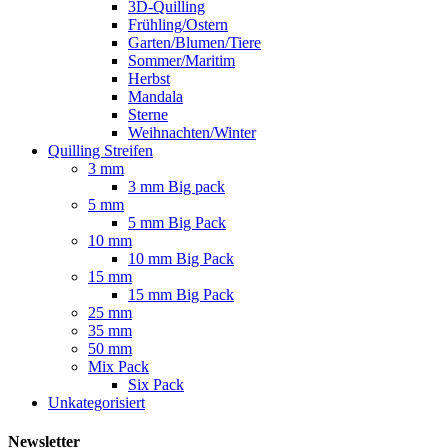
3D-Quilling
Frühling/Ostern
Garten/Blumen/Tiere
Sommer/Maritim
Herbst
Mandala
Sterne
Weihnachten/Winter
Quilling Streifen
3 mm
3 mm Big pack
5 mm
5 mm Big Pack
10 mm
10 mm Big Pack
15 mm
15 mm Big Pack
25 mm
35 mm
50 mm
Mix Pack
Six Pack
Unkategorisiert
Newsletter