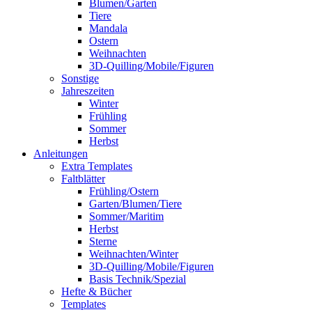
Blumen/Garten
Tiere
Mandala
Ostern
Weihnachten
3D-Quilling/Mobile/Figuren
Sonstige
Jahreszeiten
Winter
Frühling
Sommer
Herbst
Anleitungen
Extra Templates
Faltblätter
Frühling/Ostern
Garten/Blumen/Tiere
Sommer/Maritim
Herbst
Sterne
Weihnachten/Winter
3D-Quilling/Mobile/Figuren
Basis Technik/Spezial
Hefte & Bücher
Templates