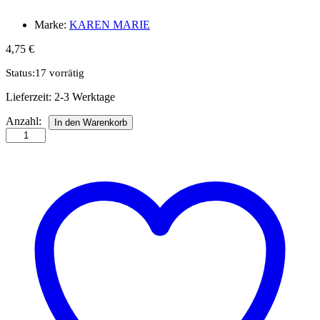
Marke:
KAREN MARIE
4,75
€
Status:
17 vorrätig
Lieferzeit:
2-3 Werktage
Str.
Anzahl:
In den Warenkorb
10
x
450
mm
avocado
60
St.
Paper
St./Pcs
115g
Anzahl