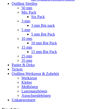
Quilling Streifen
50 mm
Mix Pack
Six Pack
3 mm
3 mm Big pack
5 mm
5 mm Big Pack
10 mm
10 mm Big Pack
15 mm
15 mm Big Pack
25 mm
35 mm
Papier & Deko
Tickets
Quilling-Werkzeug & Zubehör
Werkzeug
Kleber
Meßbögen
Laserstanzbögen
Ausschneidebögen
Unkategorisiert