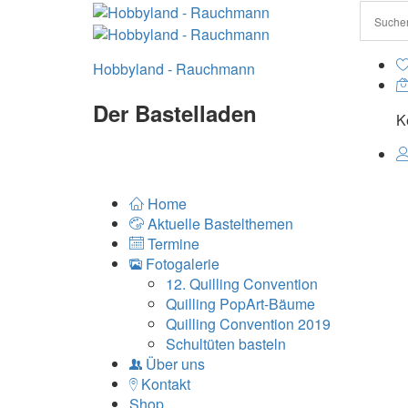
Hobbyland - Rauchmann
Der Bastelladen
K
Home
Aktuelle Bastelthemen
Termine
Fotogalerie
12. Quilling Convention
Quilling PopArt-Bäume
Quilling Convention 2019
Schultüten basteln
Über uns
Kontakt
Shop