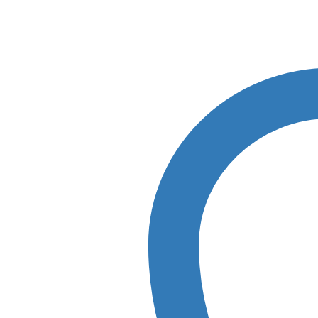
mm,
pacific
Anzahl