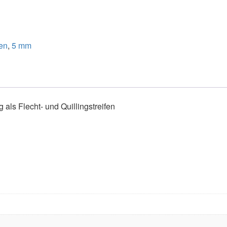
fen
,
5 mm
ls Flecht- und Quillingstreifen