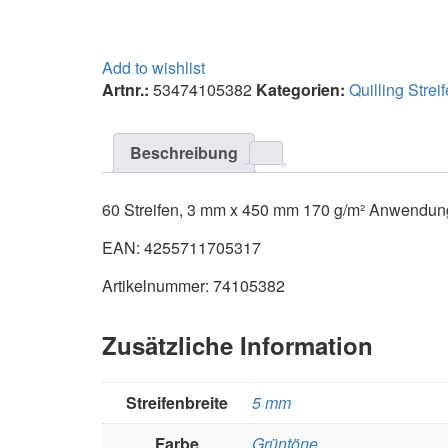
Add to wishlist
Artnr.:
53474105382
Kategorien:
Quilling Strei
Beschreibung
60 Streifen, 3 mm x 450 mm 170 g/m² Anwendung a
EAN: 4255711705317
Artikelnummer: 74105382
Zusätzliche Information
Streifenbreite
5 mm
Farbe
Grüntöne