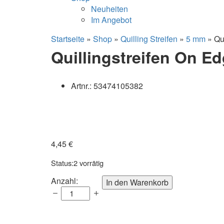
Neuheiten
Im Angebot
Startseite
»
Shop
»
Quilling Streifen
»
5 mm
»
Qu
Quillingstreifen On Ed
Artnr.:
53474105382
4,45
€
Status:
2 vorrätig
Quillingstreifen
Anzahl:
In den Warenkorb
On
Edge,
5