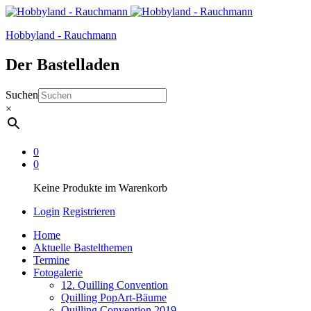
Hobbyland - Rauchmann
Der Bastelladen
Suchen
×
0
0
Keine Produkte im Warenkorb
Login
Registrieren
Home
Aktuelle Bastelthemen
Termine
Fotogalerie
12. Quilling Convention
Quilling PopArt-Bäume
Quilling Convention 2019