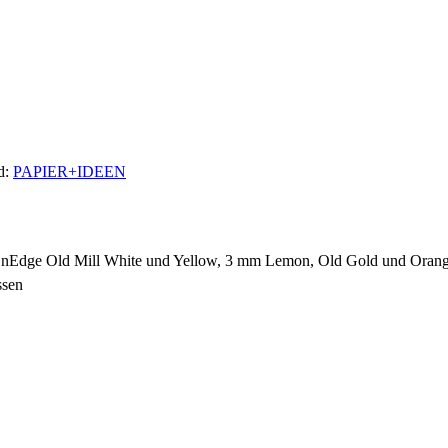
d:
PAPIER+IDEEN
mm OnEdge Old Mill White und Yellow, 3 mm Lemon, Old Gold und Ora
ssen