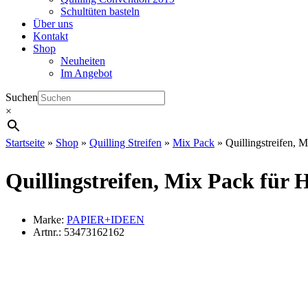
Schultüten basteln
Über uns
Kontakt
Shop
Neuheiten
Im Angebot
Suchen
×
Startseite
»
Shop
»
Quilling Streifen
»
Mix Pack
»
Quillingstreifen, 
Quillingstreifen, Mix Pack für 
Marke:
PAPIER+IDEEN
Artnr.:
53473162162