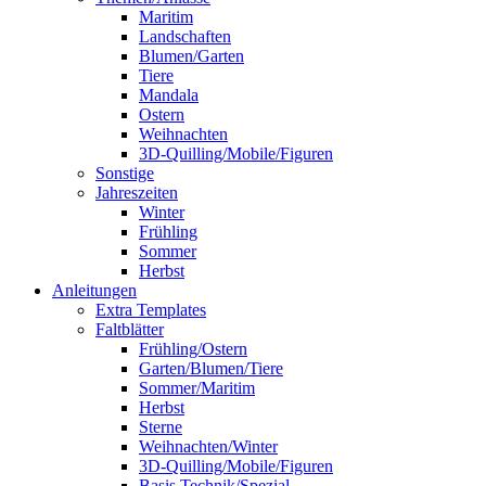
Maritim
Landschaften
Blumen/Garten
Tiere
Mandala
Ostern
Weihnachten
3D-Quilling/Mobile/Figuren
Sonstige
Jahreszeiten
Winter
Frühling
Sommer
Herbst
Anleitungen
Extra Templates
Faltblätter
Frühling/Ostern
Garten/Blumen/Tiere
Sommer/Maritim
Herbst
Sterne
Weihnachten/Winter
3D-Quilling/Mobile/Figuren
Basis Technik/Spezial