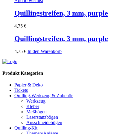
Add to wishlist
Quillingstreifen, 3 mm, purple
4,75
€
Quillingstreifen, 3 mm, purple
4,75
€
In den Warenkorb
Produkt Kategorien
Papier & Deko
Tickets
Quilling-Werkzeug & Zubehör
Werkzeug
Kleber
Meßbögen
Laserstanzbögen
Ausschneidebögen
Quilling-Kit
Themen/Anlässe