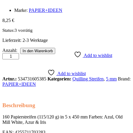
Marke:
PAPIER+IDEEN
8,25
€
Status:
3 vorrätig
Lieferzeit:
2-3 Werktage
Quillingstreifen,
Anzahl:
In den Warenkorb
5
Add to wishlist
mm,
Mix
Pack,
Add to wishlist
Winterblau
Artnr.:
534731605385
Kategorien:
Quilling Streifen
,
5 mm
Brand:
Anzahl
PAPIER+IDEEN
Beschreibung
160 Papierstreifen (115/120 g) in 5 x 450 mm Farben: Azul, Old
Mill White, Azur & Iris
EAN: 4255711703283