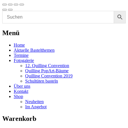
Menü
Home
Aktuelle Bastelthemen
Termine
Fotogalerie
12. Quilling Convention
Quilling PopArt-Bäume
Quilling Convention 2019
Schultüten basteln
Über uns
Kontakt
Shop
Neuheiten
Im Angebot
Warenkorb