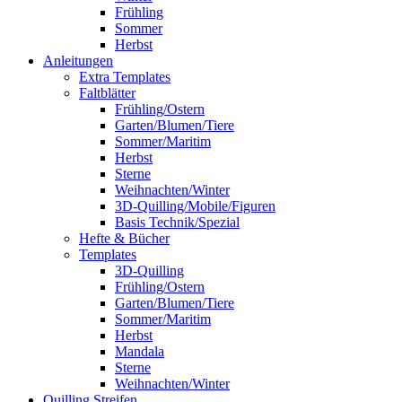
Frühling
Sommer
Herbst
Anleitungen
Extra Templates
Faltblätter
Frühling/Ostern
Garten/Blumen/Tiere
Sommer/Maritim
Herbst
Sterne
Weihnachten/Winter
3D-Quilling/Mobile/Figuren
Basis Technik/Spezial
Hefte & Bücher
Templates
3D-Quilling
Frühling/Ostern
Garten/Blumen/Tiere
Sommer/Maritim
Herbst
Mandala
Sterne
Weihnachten/Winter
Quilling Streifen