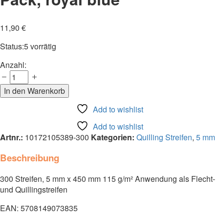
11,90
€
Status:
5 vorrätig
Quillingstreifen
Anzahl:
5
mm,
In den Warenkorb
Big
Pack,
Add to wishlist
royal
Add to wishlist
blue
Artnr.:
10172105389-300
Kategorien:
Quilling Streifen
,
5 mm
Anzahl
Beschreibung
300 Streifen, 5 mm x 450 mm 115 g/m² Anwendung als Flecht-
und Quillingstreifen
EAN: 5708149073835