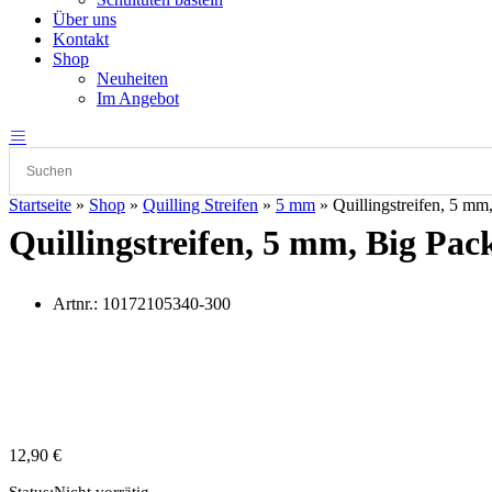
Über uns
Kontakt
Shop
Neuheiten
Im Angebot
Startseite
»
Shop
»
Quilling Streifen
»
5 mm
»
Quillingstreifen, 5 mm
Quillingstreifen, 5 mm, Big Pac
Artnr.:
10172105340-300
12,90
€