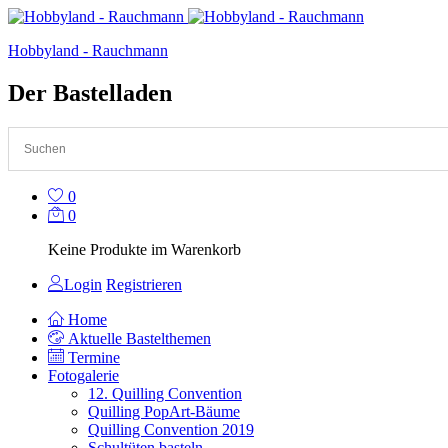
Hobbyland - Rauchmann
Der Bastelladen
0
0
Keine Produkte im Warenkorb
Login
Registrieren
Home
Aktuelle Bastelthemen
Termine
Fotogalerie
12. Quilling Convention
Quilling PopArt-Bäume
Quilling Convention 2019
Schultüten basteln