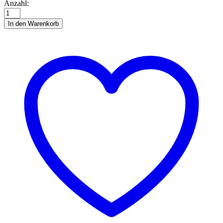
Quillingstreifen
Anzahl:
5
mm,
In den Warenkorb
avocado
Anzahl