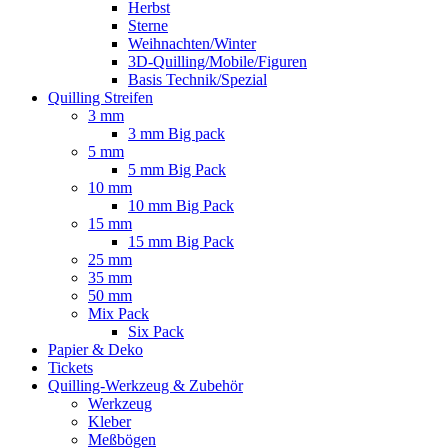
Herbst
Sterne
Weihnachten/Winter
3D-Quilling/Mobile/Figuren
Basis Technik/Spezial
Quilling Streifen
3 mm
3 mm Big pack
5 mm
5 mm Big Pack
10 mm
10 mm Big Pack
15 mm
15 mm Big Pack
25 mm
35 mm
50 mm
Mix Pack
Six Pack
Papier & Deko
Tickets
Quilling-Werkzeug & Zubehör
Werkzeug
Kleber
Meßbögen