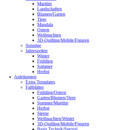
Maritim
Landschaften
Blumen/Garten
Tiere
Mandala
Ostern
Weihnachten
3D-Quilling/Mobile/Figuren
Sonstige
Jahreszeiten
Winter
Frühling
Sommer
Herbst
Anleitungen
Extra Templates
Faltblätter
Frühling/Ostern
Garten/Blumen/Tiere
Sommer/Maritim
Herbst
Sterne
Weihnachten/Winter
3D-Quilling/Mobile/Figuren
Basis Technik/Spezial