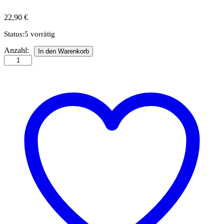
22,90
€
Status:
5 vorrätig
Quillingstreifen,
Anzahl:
In den Warenkorb
3
mm
und
10
mm,
Six
Pack,
Inca
Anzahl