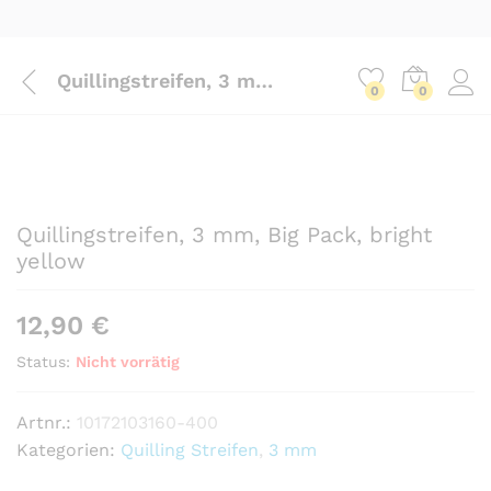
Quillingstreifen, 3 mm, Big Pack, bright yellow
0
0
Quillingstreifen, 3 mm, Big Pack, bright
yellow
12,90
€
Status:
Nicht vorrätig
Artnr.:
10172103160-400
Kategorien:
Quilling Streifen
,
3 mm