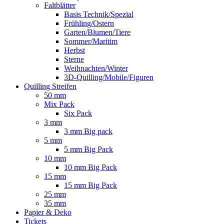
Faltblätter
Basis Technik/Spezial
Frühling/Ostern
Garten/Blumen/Tiere
Sommer/Maritim
Herbst
Sterne
Weihnachten/Winter
3D-Quilling/Mobile/Figuren
Quilling Streifen
50 mm
Mix Pack
Six Pack
3 mm
3 mm Big pack
5 mm
5 mm Big Pack
10 mm
10 mm Big Pack
15 mm
15 mm Big Pack
25 mm
35 mm
Papier & Deko
Tickets