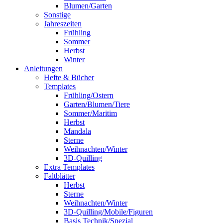
Blumen/Garten
Sonstige
Jahreszeiten
Frühling
Sommer
Herbst
Winter
Anleitungen
Hefte & Bücher
Templates
Frühling/Ostern
Garten/Blumen/Tiere
Sommer/Maritim
Herbst
Mandala
Sterne
Weihnachten/Winter
3D-Quilling
Extra Templates
Faltblätter
Herbst
Sterne
Weihnachten/Winter
3D-Quilling/Mobile/Figuren
Basis Technik/Spezial