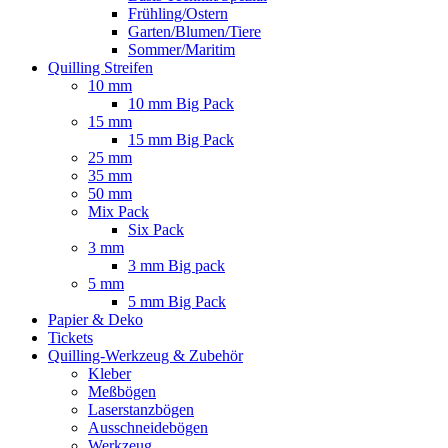
Frühling/Ostern
Garten/Blumen/Tiere
Sommer/Maritim
Quilling Streifen
10 mm
10 mm Big Pack
15 mm
15 mm Big Pack
25 mm
35 mm
50 mm
Mix Pack
Six Pack
3 mm
3 mm Big pack
5 mm
5 mm Big Pack
Papier & Deko
Tickets
Quilling-Werkzeug & Zubehör
Kleber
Meßbögen
Laserstanzbögen
Ausschneidebögen
Werkzeug