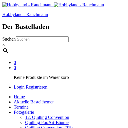
Hobbyland - Rauchmann
Der Bastelladen
Suchen
×
0
0
Keine Produkte im Warenkorb
Login
Registrieren
Home
Aktuelle Bastelthemen
Termine
Fotogalerie
12. Quilling Convention
Quilling PopArt-Bäume
Quilling Convention 2019