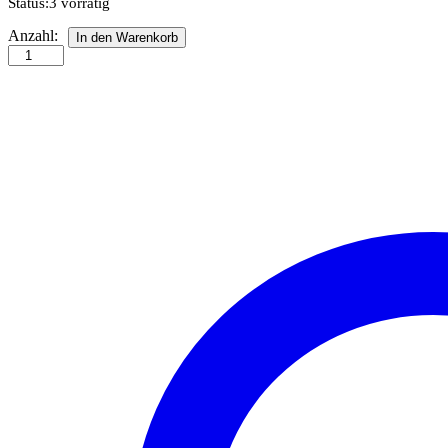
Status:
3 vorrätig
Quilling
Anzahl:
In den Warenkorb
Inspiration
-
Rotkehlchen
Anzahl