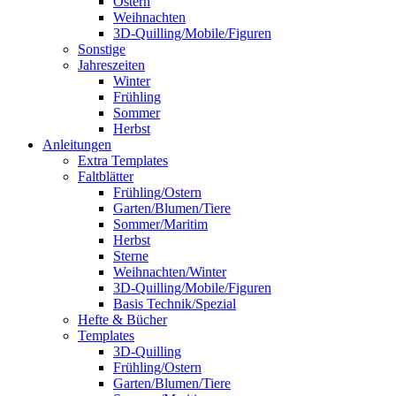
Ostern
Weihnachten
3D-Quilling/Mobile/Figuren
Sonstige
Jahreszeiten
Winter
Frühling
Sommer
Herbst
Anleitungen
Extra Templates
Faltblätter
Frühling/Ostern
Garten/Blumen/Tiere
Sommer/Maritim
Herbst
Sterne
Weihnachten/Winter
3D-Quilling/Mobile/Figuren
Basis Technik/Spezial
Hefte & Bücher
Templates
3D-Quilling
Frühling/Ostern
Garten/Blumen/Tiere