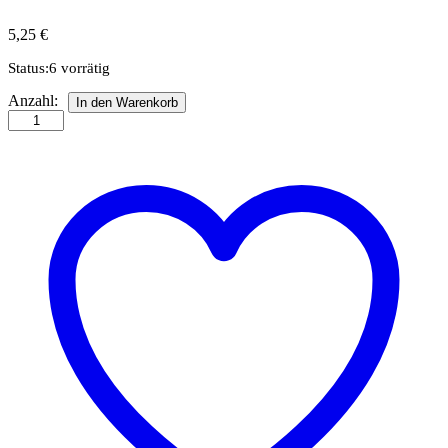
5,25
€
Status:
6 vorrätig
Quilling-
Anzahl:
In den Warenkorb
Anleitung
-
Feiner
Quilling
Stern
Anzahl