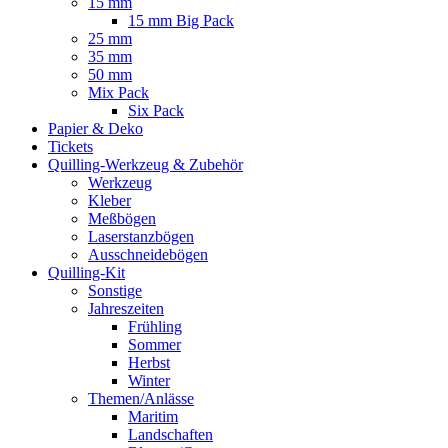
15 mm
15 mm Big Pack
25 mm
35 mm
50 mm
Mix Pack
Six Pack
Papier & Deko
Tickets
Quilling-Werkzeug & Zubehör
Werkzeug
Kleber
Meßbögen
Laserstanzbögen
Ausschneidebögen
Quilling-Kit
Sonstige
Jahreszeiten
Frühling
Sommer
Herbst
Winter
Themen/Anlässe
Maritim
Landschaften