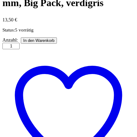
mm, Big Pack, verdigris
13,50
€
Status:
5 vorrätig
On
Anzahl:
In den Warenkorb
Edge
Qullingstreifen,
5
mm,
Big
Pack,
verdigris
Anzahl