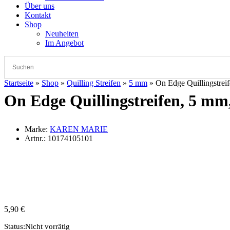
Über uns
Kontakt
Shop
Neuheiten
Im Angebot
Startseite
»
Shop
»
Quilling Streifen
»
5 mm
»
On Edge Quillingstreif
On Edge Quillingstreifen, 5 mm,
Marke:
KAREN MARIE
Artnr.:
10174105101
5,90
€
Status:
Nicht vorrätig