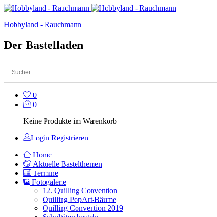
Hobbyland - Rauchmann
Der Bastelladen
0
0
Keine Produkte im Warenkorb
Login
Registrieren
Home
Aktuelle Bastelthemen
Termine
Fotogalerie
12. Quilling Convention
Quilling PopArt-Bäume
Quilling Convention 2019
Schultüten basteln