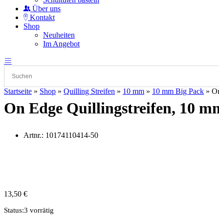
Über uns
Kontakt
Shop
Neuheiten
Im Angebot
Startseite
»
Shop
»
Quilling Streifen
»
10 mm
»
10 mm Big Pack
»
On
On Edge Quillingstreifen, 10 mm
Artnr.:
10174110414-50
13,50
€
Status:
3 vorrätig