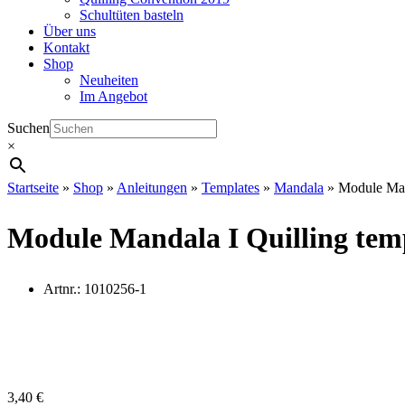
Schultüten basteln
Über uns
Kontakt
Shop
Neuheiten
Im Angebot
Suchen
×
Startseite
»
Shop
»
Anleitungen
»
Templates
»
Mandala
»
Module Man
Module Mandala I Quilling tem
Artnr.:
1010256-1
3,40
€