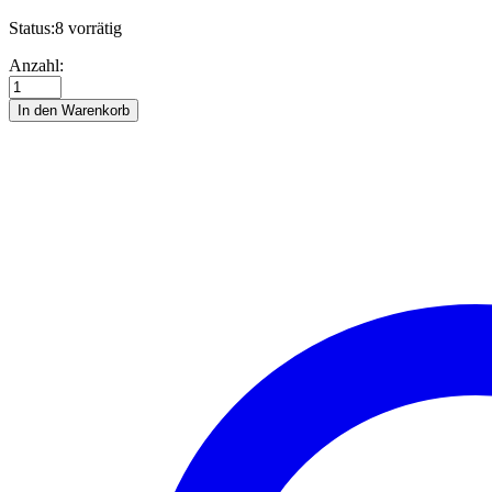
Status:
8 vorrätig
Module
Anzahl:
Mandala
I
In den Warenkorb
Quilling
template
Anzahl