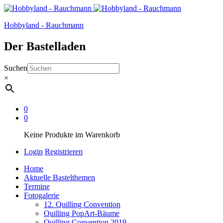
Hobbyland - Rauchmann
Der Bastelladen
Suchen
×
0
0
Keine Produkte im Warenkorb
Login
Registrieren
Home
Aktuelle Bastelthemen
Termine
Fotogalerie
12. Quilling Convention
Quilling PopArt-Bäume
Quilling Convention 2019